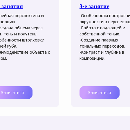
е занятия
3-е занятие
нейная перспектива и
-Особенности построен
порции.
окружности в перспектив
редача объема через
-Работа с падающей и
т, тень и полутень.
собственной тенью.
обенности штриховки
-Создание плавных
ней куба.
тональных переходов.
аимодействие объекта с
-Контраст и глубина в
ом.
композиции.
Записаться
Записаться