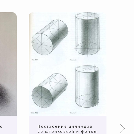
со
Построение цилиндра
По
м
со штриховкой и фоном
ше