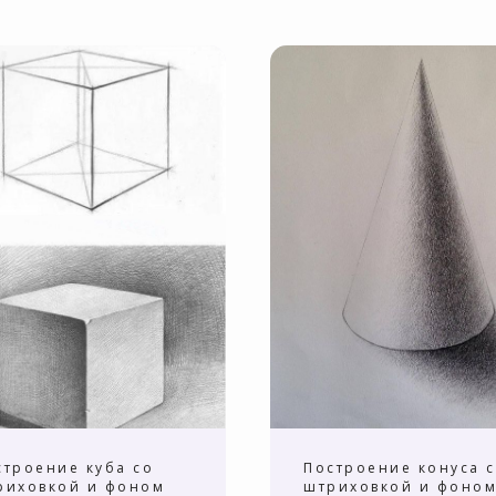
строение куба со
Построение конуса 
риховкой и фоном
штриховкой и фоно