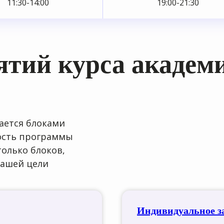
11:30-14:00
19:00-21:30
ятий курса академ
ается блоками
ность программы
только блоков,
вашей цели
Индивидуальное з