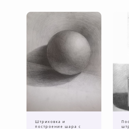
Штриховка и
По
 и
построение шара с
шт