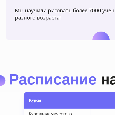
Расписание
наш
Курсы
Курс академического