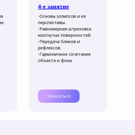
со
4-е занятие
5-
ия
-Основы эллипсов и их
-П
е.
перспективы.
мн
-Равномерная штриховка
-О
изогнутых поверхностей.
гра
-Передача бликов и
-Р
рефлексов.
пр
-Гармоничное сочетание
-С
объекта и фона.
ко
Записаться