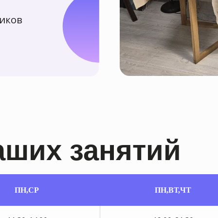
их занятий
ПН,СР
ПН,ВТ,ЧТ