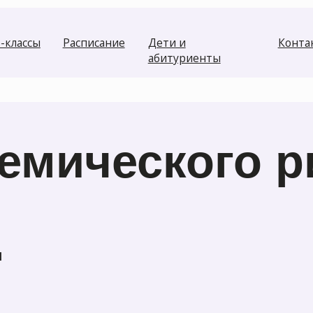
ы
Расписание
Дети и
Контакты
абитуриенты
мического рису
те вопрос