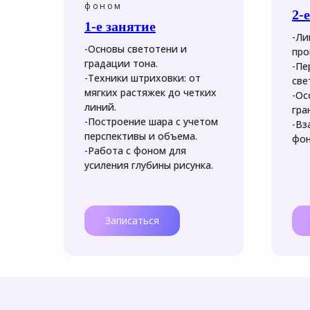
фоном
2-
1-е занятие
-Ли
-Основы светотени и
про
градации тона.
-Пе
и
-Техники штриховки: от
све
мягких растяжек до четких
-Ос
линий.
гра
-Построение шара с учетом
-Вз
перспективы и объема.
фон
-Работа с фоном для
усиления глубины рисунка.
ми.
Записаться