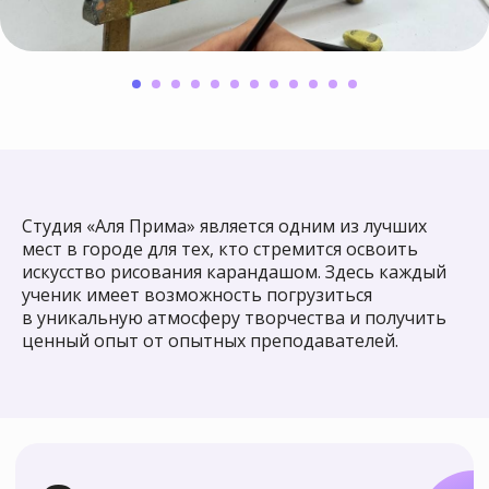
и получи на карту 888 руб
. При покупке
курса ваш друг должен назвать ваши ФИО
и телефон.
Пройди квиз на нашем сайте
и узнай промокод
на скидку 10%
!
Студия «Аля Прима» является одним из лучших
мест в городе для тех, кто стремится освоить
искусство рисования карандашом. Здесь каждый
ученик имеет возможность погрузиться
в уникальную атмосферу творчества и получить
Приходи к нам
ценный опыт от опытных преподавателей.
рисовать, если
ты хочешь:
Научиться рисовать
1
увлеченно и свободно