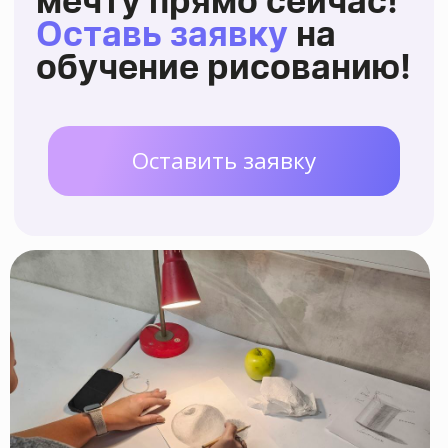
Уютная студия
находится в 7
мин ходьбы от ст. м. Китай-
город
Каждый курс имеет
начинающую и
продолжающую
авторскую
программу. Вы сможете
совершенствовать свои навыки!
Наша художественная школа
имеет
образовательную