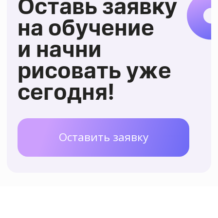
в любом возрасте
Приобрести новых,
интересных знакомых,
2
с которыми
вы на одной
волне
Освоить новое хобби
3
и
отвлечься от рутины
Участвовать в выставках
,
4
выставлять свои работы
и продавать их
Посмотреть все курсы