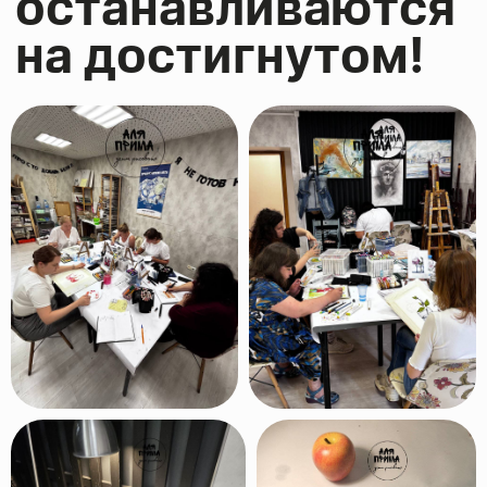
Фото с выставок
наших учеников
Несколько раз в год мы устраиваем
выставки картин наших учеников
в галереях Москвы. Хотите
и Вы участвовать в выставках?
Скорее записывайтесь в нашу
студию!