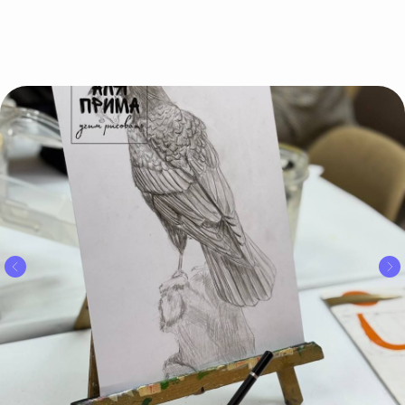
Участвуй
в наших
акциях
и учись
дешевле!
Приведи друга
Приходите учиться вдвоем и получайте
скидку
по 500 руб на курс
для каждого!
Приобрети сразу два
разных курса
и получи
скидку 10%
на каждый!
Посоветуй нас своим знакомым