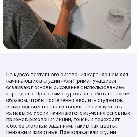
лицензию
У нас преподают
только
профессиональные
преподаватели с высшим
На курсах поэтапного рисования карандашом для
образованием и большим
начинающих в студии «Аля Прима» учащиеся
опытом работы
осваивают основы рисования с использованием
карандаша. Программа курсов разработана таким
образом, чтобы постепенно вводить студентов
в мир художественного творчества и улучшать
их навыки. Уроки начинаются с изучения основных
Мы регулярно
проводим
приемов рисования линий, теней, и переходят
выставки
работ наших
к более сложным заданиям, таким как цветы,
учеников
пейзажи и животные. Преподаватели студии