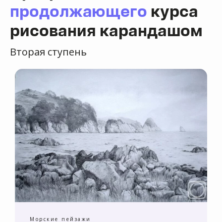
продолжающего
курса
рисования карандашом
Вторая ступень
Оставь заявку
на обучение
Морские пейзажи