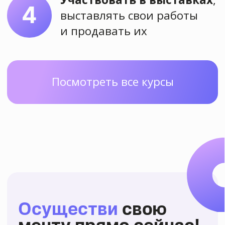
Преимущества
школы
рисования
"Аля Прима"