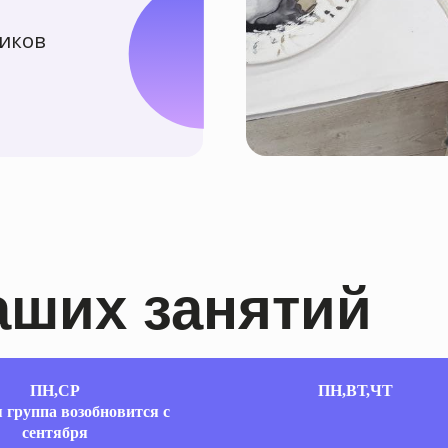
их занятий
ПН,СР
ПН,ВТ,ЧТ
 группа возобновится с
сентября