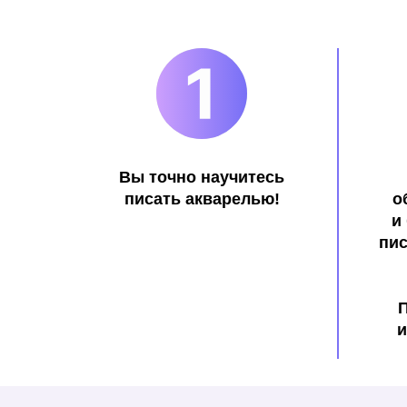
Вы точно научитесь
писать акварелью!
о
и
пис
и