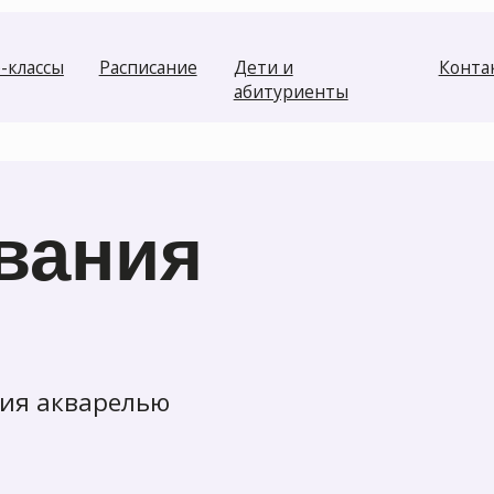
ы
Расписание
Дети и
Контакты
абитуриенты
ания
кварелью
те вопрос