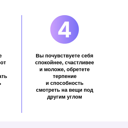
е
Вы почувствуете себя
бот
спокойнее, счастливее
и моложе, обретете
ать
терпение
ь
и способность
смотреть на вещи под
другим углом