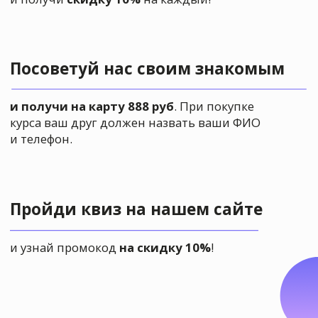
имеет
образовательную
лицензию
У нас преподают
только
профессиональные
преподаватели с высшим
образованием и большим
опытом работы
Мы регулярно
проводим
выставки
работ наших
учеников