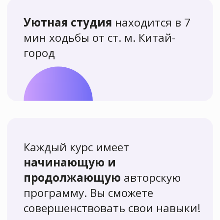
Пробное занятие
по рисованию
с нуля
Для тех, кто только начинает
рисовать или хочет познакомиться
с нашей школой поближе
Записаться
Более 7000
человек
научились
рисовать вместе