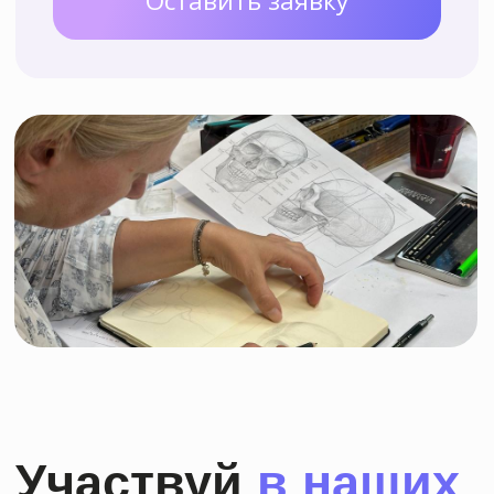
Преимущества
школы
рисования
"Аля Прима"