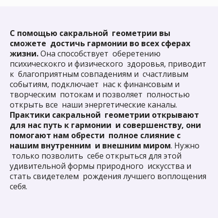
С помощью сакральной геометрии вы
сможете достичь гармонии во всех сферах
жизни.
Она способствует оберетению
психическокго и физического здоровья, приводит
Приходи к нам
к благоприятным совпадениям и счастливым
рисовать, если
событиям, подключает нас к финансовым и
творческим потокам и позволяет полностью
ты хочешь:
открыть все наши энергетические каналы.
Практики сакральной геометрии открывают
Научиться рисовать
для нас путь к гармонии и совершенству, они
1
увлеченно и свободно
помогают нам обрести полное слияние с
в любом возрасте
нашим внутренним и внешним миром
. Нужно
только позволить себе открыться для этой
Приобрести новых,
удивительной формы природного искусства и
интересных знакомых,
стать свидетелем рождения лучшего воплощения
2
с которыми
вы на одной
себя.
волне