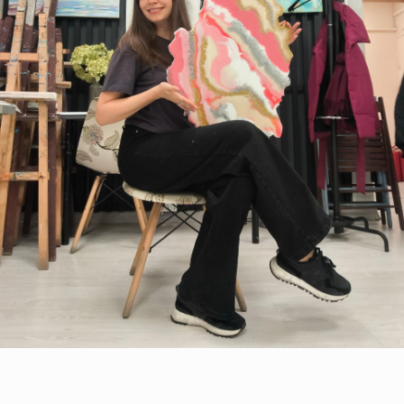
Приведи друга
Приходите учиться вдвоем и получайте
скидку
по 500 руб на курс
для каждого!
Приобрети сразу два
разных курса
и получи
скидку 10%
на каждый!
Посоветуй нас своим знакомым
и получи на карту 888 руб
. При покупке
курса ваш друг должен назвать ваши ФИО
и телефон.
Пройди квиз на нашем сайте
и узнай промокод
на скидку 10%
!