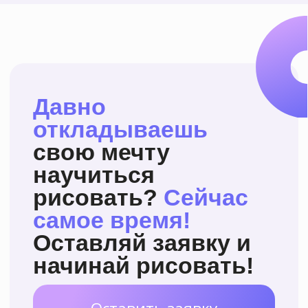
Освоить новое хобби
3
и
отвлечься от рутины
Участвовать в выставках
,
4
выставлять свои работы
и продавать их
Посмотреть все курсы