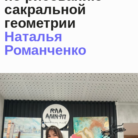
Оставить заявку
Участвуй
в наших
акциях
и учись
дешевле!