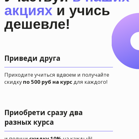
Уютная студия
находится в 7
мин ходьбы от ст. м. Китай-
город
Каждый курс имеет
начинающую и
продолжающую
авторскую
программу. Вы сможете
совершенствовать свои навыки!
Наша художественная школа