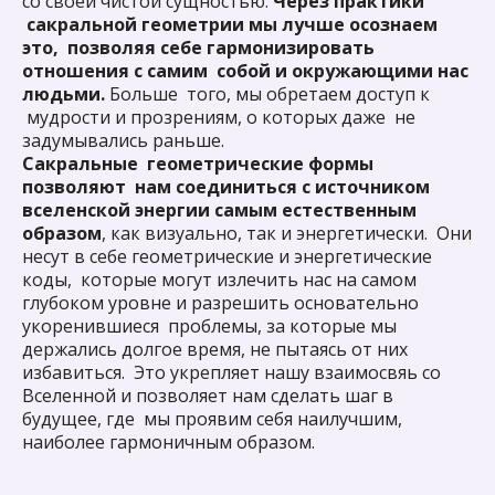
со своей чистой сущностью.
Через практики
Контакты
студии
сакральной геометрии мы лучше осознаем
"Аля Прима"
это, позволяя себе гармонизировать
отношения с самим собой и окружающими нас
людьми.
Больше того, мы обретаем доступ к
мудрости и прозрениям, о которых даже не
задумывались раньше.
Сакральные геометрические формы
позволяют нам соединиться с источником
вселенской энергии самым естественным
образом
, как визуально, так и энергетически. Они
несут в себе геометрические и энергетические
коды, которые могут излечить нас на самом
глубоком уровне и разрешить основательно
укоренившиеся проблемы, за которые мы
держались долгое время, не пытаясь от них
избавиться. Это укрепляет нашу взаимосвяь со
Вселенной и позволяет нам сделать шаг в
будущее, где мы проявим себя наилучшим,
наиболее гармоничным образом.