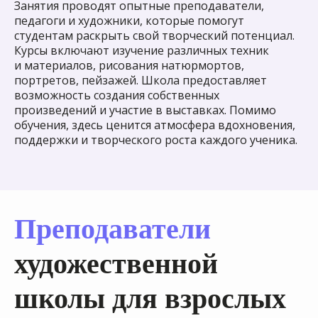
Занятия проводят опытные преподаватели,
педагоги и художники, которые помогут
студентам раскрыть свой творческий потенциал.
Фото с выставок
Курсы включают изучение различных техник
и материалов, рисования натюрмортов,
наших учеников
портретов, пейзажей. Школа предоставляет
возможность создания собственных
Несколько раз в год мы устраиваем
произведений и участие в выставках. Помимо
выставки картин наших учеников
обучения, здесь ценится атмосфера вдохновения,
в галереях Москвы. Хотите
поддержки и творческого роста каждого ученика.
и Вы участвовать в выставках?
Скорее записывайтесь в нашу
студию!
Преподаватели
художественной
школы для взрослых