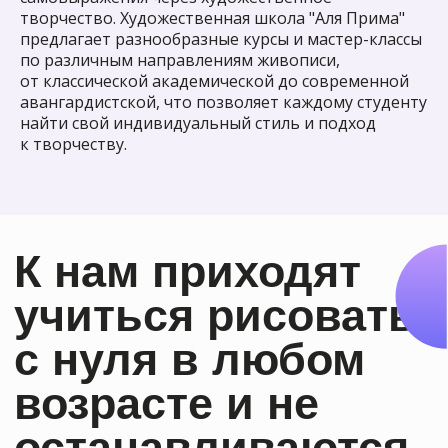
творчество. Художественная школа "Аля Прима"
Хотите
предлагает разнообразные курсы и мастер-классы
научиться
по различным направлениям живописи,
от классической академической до современной
рисовать также
авангардистской, что позволяет каждому студенту
или лучше?
найти свой индивидуальный стиль и подход
к творчеству.
Оставьте заявку на сайте или
напишите нам
Оставить заявку
Задайте вопрос