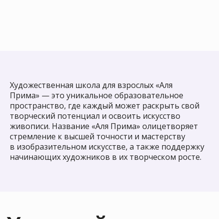
Оставь заявку
на обучение
и начни
Художественная школа для взрослых «Аля
рисовать уже
Прима» — это уникальное образовательное
пространство, где каждый может раскрыть свой
сегодня!
творческий потенциал и освоить искусство
живописи. Название «Аля Прима» олицетворяет
стремление к высшей точности и мастерству
Оставить заявку
в изобразительном искусстве, а также поддержку
начинающих художников в их творческом росте.
Приходи к нам
рисовать, если