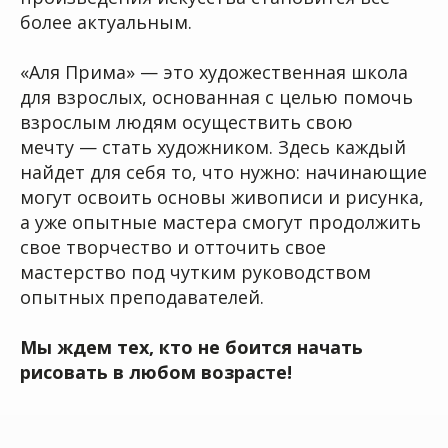
более актуальным.
Уютная студия
находится в 7
мин ходьбы от ст. м. Китай-
город
«Аля Прима» — это художественная школа
для взрослых, основанная с целью помочь
взрослым людям осуществить свою
мечту — стать художником. Здесь каждый
найдет для себя то, что нужно: начинающие
могут освоить основы живописи и рисунка,
Каждый курс имеет
а уже опытные мастера смогут продолжить
начинающую и
свое творчество и отточить свое
продолжающую
авторскую
мастерство под чутким руководством
программу. Вы сможете
совершенствовать свои навыки!
опытных преподавателей.
Мы ждем тех, кто не боится начать
рисовать в любом возрасте!
Наша художественная школа
имеет
образовательную