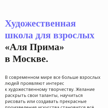
Художественная
школа для взрослых
«Аля Прима»
в Москве.
Преимущества
художественной
В современном мире все больше взрослых
школы для
людей проявляют интерес
взрослых
к художественному творчеству. Желание
в Москве
раскрыть свои таланты, научиться
рисовать или создавать прекрасные
произведения искусства становится всё