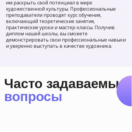
им раскрыть свой потенциал в мире
художественной культуры. Профессиональные
преподаватели проводят курс обучения,
включающий теоретические занятия,
практические уроки и мастер-классы. Получив
диплом нашей школы, вы сможете
демонстрировать свои профессиональные навыки
Пробное занятие
и уверенно выступать в качестве художника.
по рисованию
с нуля
Для тех, кто только начинает
рисовать или хочет познакомиться
с нашей школой поближе
Записаться