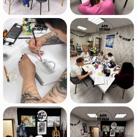
Давно
откладываешь
свою мечту
научиться
рисовать?
Сейчас
самое время!
Оставляй заявку и
начинай рисовать!
Оставить заявку