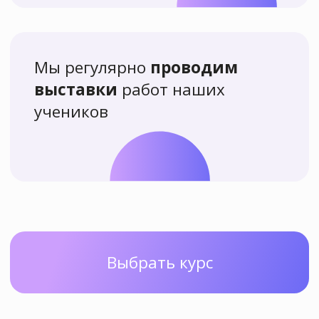
Посоветуй нас своим знакомым
и получи на карту 888 руб
. При покупке
курса ваш друг должен назвать ваши ФИО
и телефон.
Пройди квиз на нашем сайте
и узнай промокод
на скидку 10%
!
Выбрать курс
Участвовать в квизе