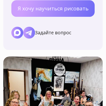
Уже 17 лет мы
Мы научили
учим рисовать
рисовать более
взрослых и детей
7000 учеников
с нуля
разного возраста!