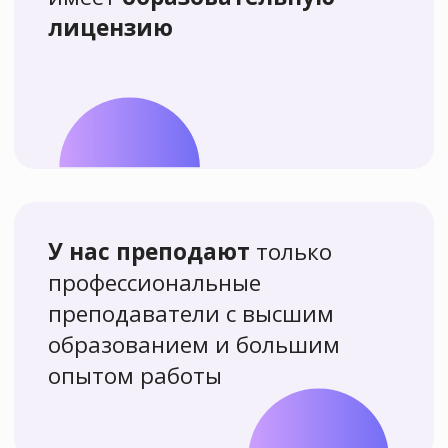
Участвуй
в наших
акциях
и учись
дешевле!
Приведи друга
Приходите учиться вдвоем и получайте
скидку
по 500 руб на курс
для каждого!
Приобрети сразу два
разных курса
и получи
скидку 10%
на каждый!