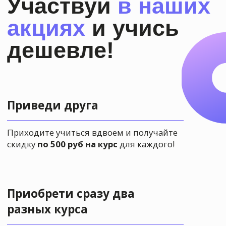
ты хочешь:
Научиться рисовать
1
увлеченно и свободно
в любом возрасте
Приобрести новых,
интересных знакомых,
2
с которыми
вы на одной
волне
Освоить новое хобби
3
и
отвлечься от рутины
Участвовать в выставках
,
4
выставлять свои работы
и продавать их