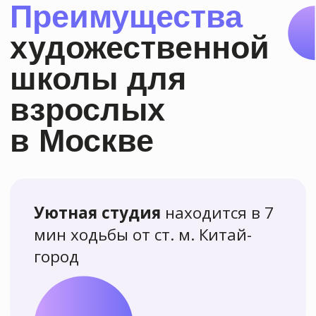
лицензию
У нас преподают
только
профессиональные
преподаватели с высшим
образованием и большим
опытом работы
Мы регулярно
проводим
выставки
работ наших
учеников