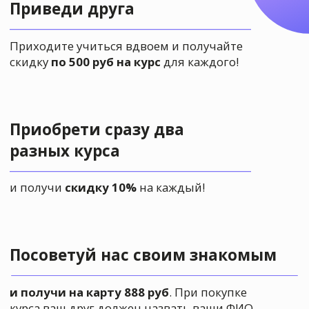
Поучаствовать в выставке
Давно
откладываешь
свою мечту
научиться