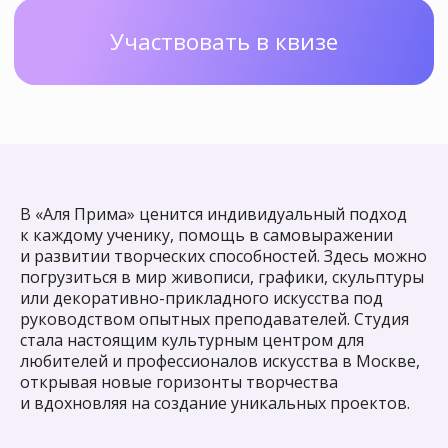
по рисованию
с нуля
Для тех, кто только начинает
рисовать или хочет познакомиться
с нашей школой поближе
Записаться
В «Аля Прима» ценится индивидуальный подход
к каждому ученику, помощь в самовыражении
и развитии творческих способностей. Здесь можно
погрузиться в мир живописи, графики, скульптуры
или декоративно-прикладного искусства под
руководством опытных преподавателей. Студия
стала настоящим культурным центром для
любителей и профессионалов искусства в Москве,
открывая новые горизонты творчества
и вдохновляя на создание уникальных проектов.