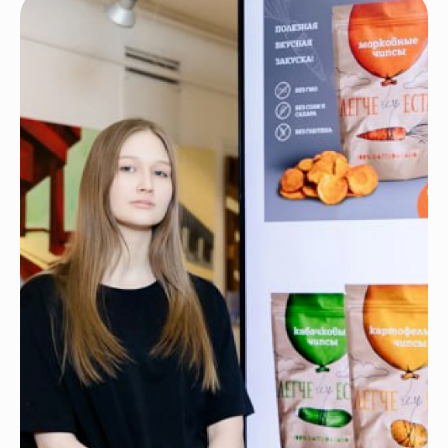
У нас преподают
только
профессиональные
преподаватели с высшим
образованием и большим
опытом работы
Мы регулярно
проводим
выставки
работ наших
учеников
Выбрать курс