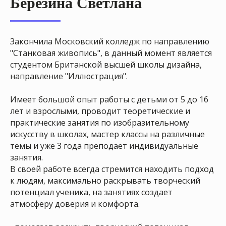
Березина Светлана
Закончила Московский колледж по направлению
Преимущества
"Станковая живопись", в данный момент является
студентом Британской высшей школы дизайна,
школы
направление "Иллюстрация".
рисования
"Аля Прима"
Имеет большой опыт работы с детьми от 5 до 16
лет и взрослыми, проводит теоретические и
практические занятия по изобразительному
искусству в школах, мастер классы на различные
темы и уже 3 года преподает индивидуальные
Уютная студия
находится в 7
занятия.
мин ходьбы от ст. м. Китай-
В своей работе всегда стремится находить подход
город
к людям, максимально раскрывать творческий
потенциал ученика, на занятиях создает
атмосферу доверия и комфорта.