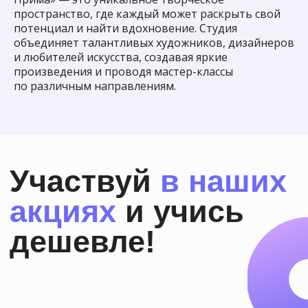
наших учеников
пространство, где каждый может раскрыть свой
потенциал и найти вдохновение. Студия
Несколько раз в год мы устраиваем
объединяет талантливых художников, дизайнеров
выставки картин наших учеников
и любителей искусства, создавая яркие
в галереях Москвы. Хотите
произведения и проводя мастер-классы
и Вы участвовать в выставках?
по различным направлениям.
Скорее записывайтесь в нашу
студию!