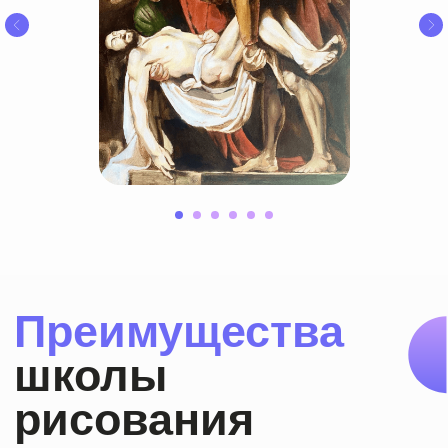
Участвуй
в наших
акциях
и учись
дешевле!
Приведи друга
Приходите учиться вдвоем и получайте
скидку
по 500 руб на курс
для каждого!