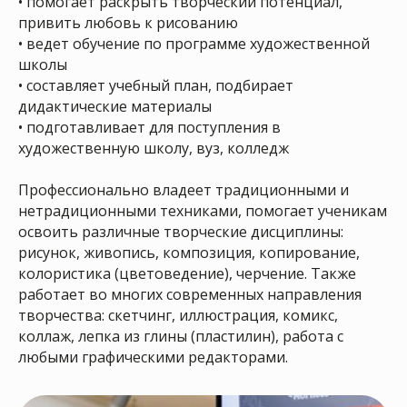
• помогает раскрыть творческий потенциал,
привить любовь к рисованию
Каждый курс имеет
• ведет обучение по программе художественной
начинающую и
школы
продолжающую
авторскую
• составляет учебный план, подбирает
программу. Вы сможете
дидактические материалы
совершенствовать свои навыки!
• подготавливает для поступления в
художественную школу, вуз, колледж
Профессионально владеет традиционными и
нетрадиционными техниками, помогает ученикам
освоить различные творческие дисциплины:
Наша художественная школа
рисунок, живопись, композиция, копирование,
имеет
образовательную
колористика (цветоведение), черчение. Также
лицензию
работает во многих современных направления
творчества: скетчинг, иллюстрация, комикс,
коллаж, лепка из глины (пластилин), работа с
любыми графическими редакторами.