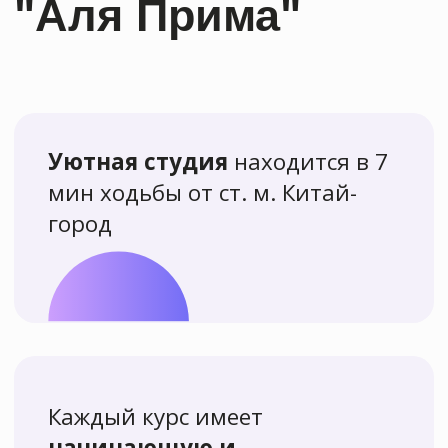
Приобрети сразу два
разных курса
и получи
скидку 10%
на каждый!
Посоветуй нас своим знакомым
и получи на карту 888 руб
. При покупке
курса ваш друг должен назвать ваши ФИО
и телефон.
Пройди квиз на нашем сайте
и узнай промокод
на скидку 10%
!