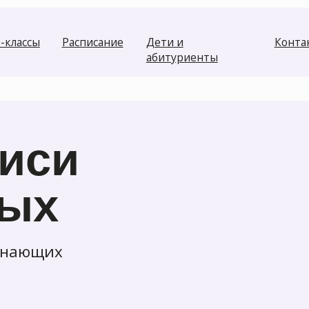
ы
Расписание
Дети и
Контакты
абитуриенты
си
х
щих
те вопрос