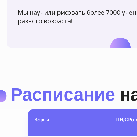
Расписание
наш
Курсы
ПН,СР(с 