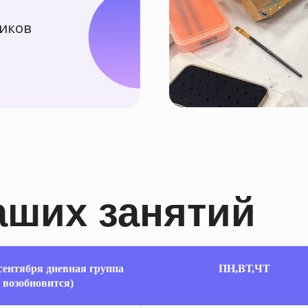
их занятий
сентября дневная группа
ПН,ВТ,ЧТ
возобновится)