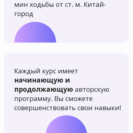
Пробное занятие
по рисованию
с нуля
Для тех, кто только начинает
рисовать или хочет познакомиться
с нашей школой поближе
Записаться