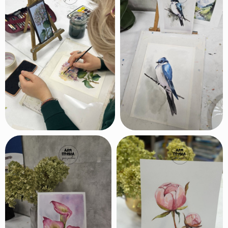
Мы регулярно
проводим
выставки
работ наших
учеников
Выбрать курс