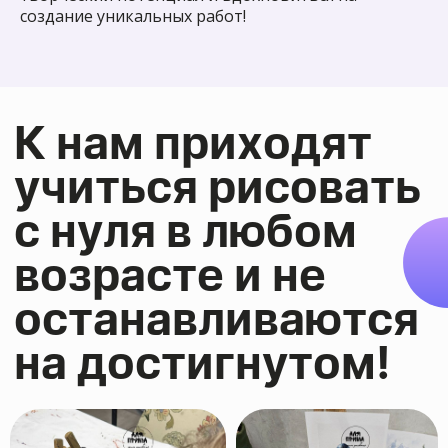
совершенствовать свои навыки!
создание уникальных работ!
Наша художественная школа
имеет
образовательную
лицензию
У нас преподают
только
профессиональные
преподаватели с высшим
образованием и большим
опытом работы