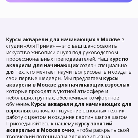
школы
рисования
"Аля Прима"
Курсы акварели для начинающих в Москве
в
студии «Аля Прима» — это ваш шанс освоить
искусство живописи с нуля под руководством
Уютная студия
находится в 7
профессиональных преподавателей. Наш
курс по
мин ходьбы от ст. м. Китай-
акварели для начинающих
создан специально
город
для тех, кто мечтает научиться рисовать и создать
свои первые шедевры. Мы предлагаем
курсы
акварели в Москве для начинающих взрослых
,
которые проходят в уютной атмосфере и
небольших группах, обеспечивая комфортное
обучение.
Курсы акварели для начинающих для
взрослых
включают изучение основных техник,
Каждый курс имеет
работу с цветом и создание картин шаг за шагом.
начинающую и
Присоединяйтесь к нашему
курсу занятий
продолжающую
авторскую
акварелью в Москве очно
, чтобы раскрыть свой
программу. Вы сможете
творческий потенциал и вдохновиться на