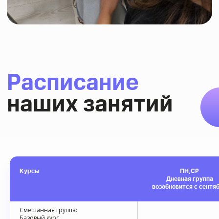
Курсы
ПН,СР
Дневная группа
возобновится с сентя
Смешанная группа:
Базовый курс