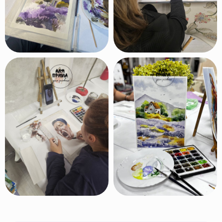
Несколько раз в год мы устраиваем
выставки картин наших учеников
в галереях Москвы. Хотите
и Вы участвовать в выставках?
Скорее записывайтесь в нашу
студию!