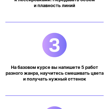
и плавность линий
Участвуй
в наших
акциях
и учись
дешевле!
Приведи друга
Приходите учиться вдвоем и получайте
На базовом курсе вы напишете 5 работ
скидку
по 500 руб на курс
для каждого!
разного жанра, научитесь смешивать цвета
и получать нужный оттенок
Приобрети сразу два
разных курса
и получи
скидку 10%
на каждый!