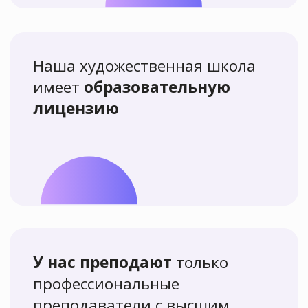
Более 7000
человек
научились
рисовать вместе
с нами и остались
довольны!