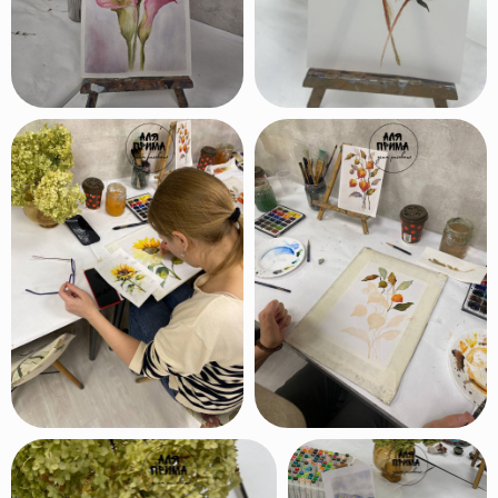
Посмотри, как
изменится
твоя
жизнь, когда в неё
войдёт энергия
творчества
!
Сделай
первый шаг и
приходи к нам
рисовать!
Оставить заявку