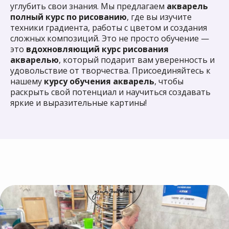
углубить свои знания. Мы предлагаем
акварель
Научиться рисовать
1
полный курс по рисованию
, где вы изучите
увлеченно и свободно
техники градиента, работы с цветом и создания
в любом возрасте
сложных композиций. Это не просто обучение —
это
вдохновляющий курс рисования
Приобрести новых,
акварелью
, который подарит вам уверенность и
интересных знакомых,
2
удовольствие от творчества. Присоединяйтесь к
с которыми
вы на одной
нашему
курсу обучения акварель
, чтобы
волне
раскрыть свой потенциал и научиться создавать
яркие и выразительные картины!
Освоить новое хобби
3
и
отвлечься от рутины
Участвовать в выставках
,
4
выставлять свои работы
и продавать их
Посмотреть все курсы