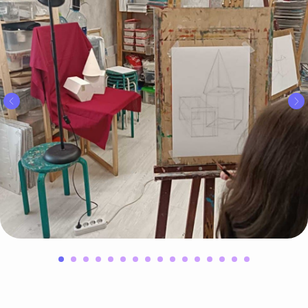
и узнай промокод
на скидку 10%
!
Приходи к нам
рисовать, если
ты хочешь:
Научиться рисовать
1
увлеченно и свободно
в любом возрасте
Приобрести новых,
интересных знакомых,
2
с которыми
вы на одной
волне