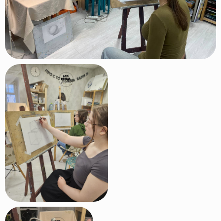
лицензию
У нас преподают
только
профессиональные
преподаватели с высшим
образованием и большим
опытом работы
Мы регулярно
проводим
выставки
работ наших
учеников