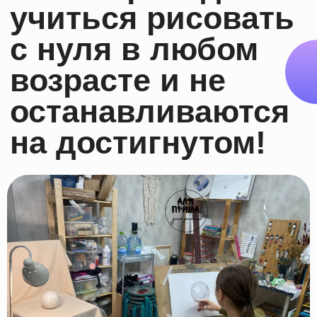
Уютная студия
находится в 7
мин ходьбы от ст. м. Китай-
город
Каждый курс имеет
начинающую и
продолжающую
авторскую
программу. Вы сможете
совершенствовать свои навыки!
Наша художественная школа
имеет
образовательную