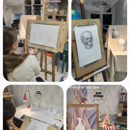
Фото с выставок
наших учеников
Несколько раз в год мы устраиваем
выставки картин наших учеников
в галереях Москвы. Хотите
и Вы участвовать в выставках?
Скорее записывайтесь в нашу
студию!