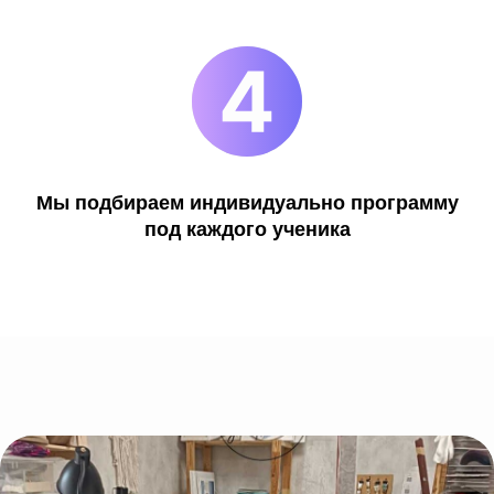
Приведи друга
Приходите учиться вдвоем и получайте
скидку
по 500 руб на курс
для каждого!
Приобрети сразу два
разных курса
Мы подбираем индивидуально программу
под каждого ученика
и получи
скидку 10%
на каждый!
Посоветуй нас своим знакомым
и получи на карту 888 руб
. При покупке
курса ваш друг должен назвать ваши ФИО
и телефон.
Пройди квиз на нашем сайте