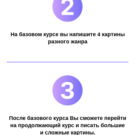
Приходи в нашу
студию
и напиши
На базовом курсе вы напишите 4 картины
лучшие картины
разного жанра
в своей жизни!
Оставить заявку
Участвуй
в наших
После базового курса Вы сможете перейти
на продолжающий курс и писать большие
акциях
и учись
и сложные картины.