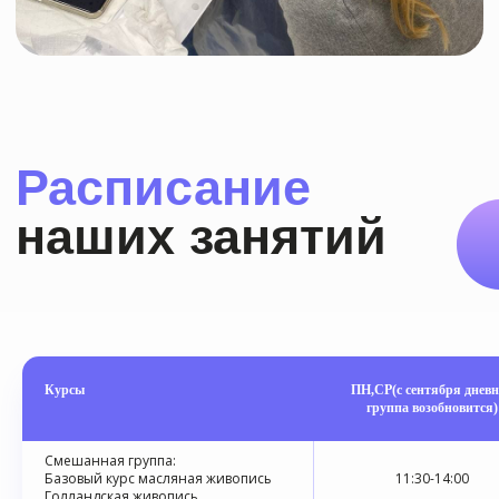
Курсы
ПН,СР(с сентября днев
группа возобновится)
Смешанная группа:
Базовый курс масляная живопись
11:30-14:00
Голландская живопись