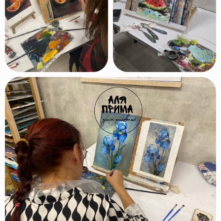
Давно
откладываешь
свою мечту
научиться
рисовать?
Сейчас
самое время!
Оставляй заявку и
начинай рисовать!
Оставить заявку