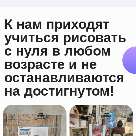
Преимущества
школы
рисования
"Аля Прима"
Уютная студия
находится в 7
мин ходьбы от ст. м. Китай-
город
Каждый курс имеет