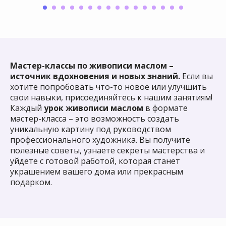
2
с которыми
вы на одной
волне
Освоить новое хобби
3
и
отвлечься от рутины
Мастер-классы по живописи маслом –
источник вдохновения и новых знаний.
Если вы
хотите попробовать что-то новое или улучшить
Участвовать в выставках
,
4
свои навыки, присоединяйтесь к нашим занятиям!
выставлять свои работы
Каждый
урок живописи маслом
в формате
и продавать их
мастер-класса – это возможность создать
уникальную картину под руководством
профессионального художника. Вы получите
Посмотреть все курсы
полезные советы, узнаете секреты мастерства и
уйдете с готовой работой, которая станет
украшением вашего дома или прекрасным
подарком.