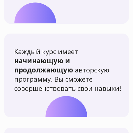
Пробное занятие
по рисованию
с нуля
Для тех, кто только начинает
рисовать или хочет познакомиться
с нашей школой поближе
Записаться
Более 7000
человек
научились