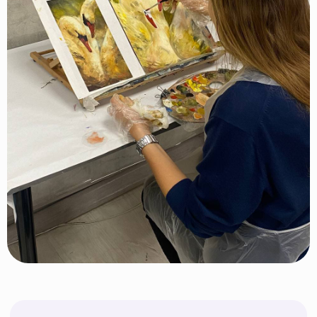
Фото с выставок
наших учеников
Несколько раз в год мы устраиваем
выставки картин наших учеников
в галереях Москвы. Хотите
и Вы участвовать в выставках?
Скорее записывайтесь в нашу
студию!