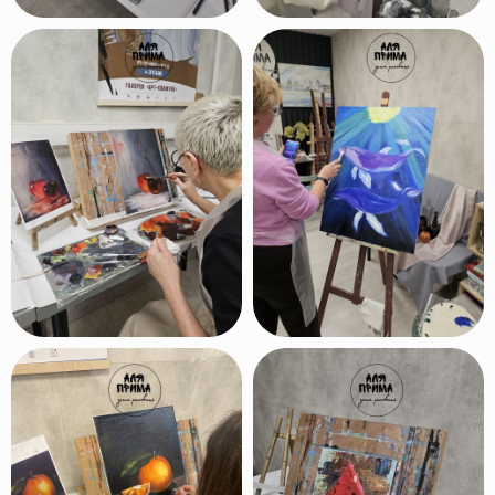
преподаватели с высшим
образованием и большим
опытом работы
Мы регулярно
проводим
выставки
работ наших
учеников
Выбрать курс