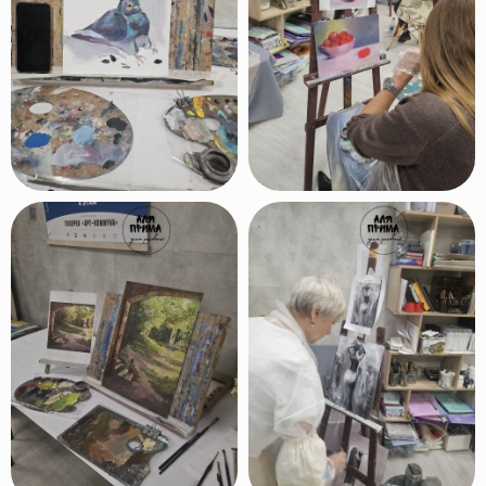
начинающую и
продолжающую
авторскую
программу. Вы сможете
совершенствовать свои навыки!
Наша художественная школа
имеет
образовательную
лицензию
У нас преподают
только
профессиональные