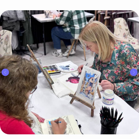
Пройди квиз на нашем сайте
и узнай промокод
на скидку 10%
!
Приходи к нам
рисовать, если
ты хочешь:
Научиться рисовать
1
увлеченно и свободно
в любом возрасте
Приобрести новых,
интересных знакомых,